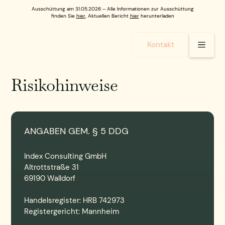
Ausschüttung am 31.05.2026 – Alle Informationen zur Ausschüttung
finden Sie
hier
, Aktuellen Bericht
hier
herunterladen
Kontakt
Risikohinweise
ANGABEN GEM. § 5 DDG
Index Consulting GmbH
Altrottstraße 31
69190 Walldorf
Handelsregister: HRB 742973
Registergericht: Mannheim