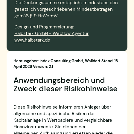
Die Deckungssumme entspricht mindestens den
gesetzlich vorgeschriebenen Mindestbeträgen
gemäß § 9 FinVermV.
Design und Programmierung:
Halbstark GmbH - Webflow Agentur
www.halbstark.de
Herausgeber: Index Consulting GmbH, Walldorf Stand: 16.
April 2026 Version: 2.1
Anwendungsbereich und
Zweck dieser Risikohinweise
Diese Risikohinweise informieren Anleger über
allgemeine und spezifische Risiken der
Kapitalanlage in Wertpapiere und vergleichbare
Finanzinstrumente. Sie dienen der
allgemeinen Aufklärung und ersetzen weder die