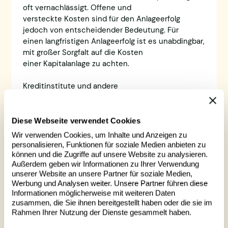
oft vernachlässigt. Offene und
versteckte Kosten sind für den Anlageerfolg
jedoch von entscheidender Bedeutung. Für
einen langfristigen Anlageerfolg ist es unabdingbar,
mit großer Sorgfalt auf die Kosten
einer Kapitalanlage zu achten.
Kreditinstitute und andere
Finanzdienstleistungsunternehmen geben
Transaktionskosten für den Kauf und Verkauf von
Wertpapieren in der Regel an ihre
Diese Webseite verwendet Cookies
Kunden weiter und können zusätzlich eine
Wir verwenden Cookies, um Inhalte und Anzeigen zu
Provision für die Ausführung des Auftrags
personalisieren, Funktionen für soziale Medien anbieten zu
berechnen. Außerdem berechnen Banken,
können und die Zugriffe auf unsere Website zu analysieren.
Fondsanbieter oder sonstige
Außerdem geben wir Informationen zu Ihrer Verwendung
unserer Website an unsere Partner für soziale Medien,
Finanzdienstleister oder Vermittler meist
Werbung und Analysen weiter. Unsere Partner führen diese
sogenannte Folgekosten, wie etwa Kosten für
Informationen möglicherweise mit weiteren Daten
die Depotführung, Managementgebühren,
zusammen, die Sie ihnen bereitgestellt haben oder die sie im
Ausgabeaufschläge, oder bezahlen
Rahmen Ihrer Nutzung der Dienste gesammelt haben.
Provisionen, welche für den Kunden nicht ohne