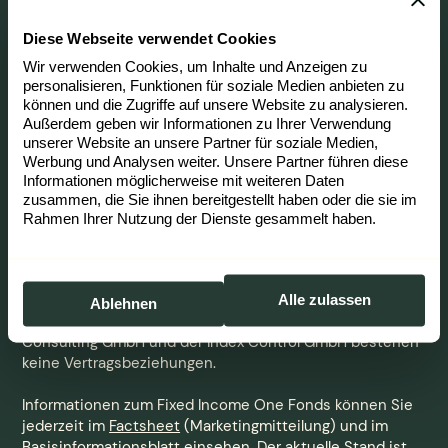
weder Anlageberatung noch individuelle
Vermittlungsleistungen dar, sondern sind lediglich eine
Diese Webseite verwendet Cookies
zusammenfassende Kurzdarstellung wesentlicher
Wir verwenden Cookies, um Inhalte und Anzeigen zu
Merkmale des Fonds. Als Finanzanlagenvermittler nach §
personalisieren, Funktionen für soziale Medien anbieten zu
34f GewO vermitteln wir auf Wunsch den Erwerb von
können und die Zugriffe auf unsere Website zu analysieren.
Anteilen des Fixed Income One. Für eine individuelle
Außerdem geben wir Informationen zu Ihrer Verwendung
Anlageberatung wenden Sie sich bitte an Ihre Hausbank
unserer Website an unsere Partner für soziale Medien,
oder einen qualifizierten, unabhängigen Anlageberater.
Werbung und Analysen weiter. Unsere Partner führen diese
Informationen möglicherweise mit weiteren Daten
Bei unserer Arbeit greifen wir neben Unterlagen der
zusammen, die Sie ihnen bereitgestellt haben oder die sie im
Liechtensteinischen Landesbank (Österreich) KVG auch
Rahmen Ihrer Nutzung der Dienste gesammelt haben.
auf Unterlagen der Index Control GmbH zurück. Die Index
Control GmbH ist Subadvisor der Liechtensteinischen
Landesbank (Österreich) KVG bzw. der
Liechtensteinischen Landesbank (Österreich) AG für
Alle zulassen
Ablehnen
ausgewählte Investmentfonds. Zwischen der Index
Consulting GmbH und der Index Control GmbH bestehen
keine Vertragsbeziehungen.
Informationen zum Fixed Income One Fonds können Sie
jederzeit im
Factsheet
(Marketingmitteilung) und im
Basisinformationsblatt
einsehen. Der aktuelle Stand ist